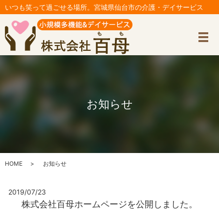
いつも笑って過ごせる場所。宮城県仙台市の介護・デイサービス
メ
お知らせ
HOME
お知らせ
2019/07/23
株式会社百母ホームページを公開しました。